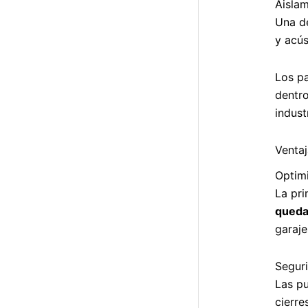
Aislam
Una de
y acús
Los pa
dentro
indust
Ventaj
Optim
La pri
quedar
garaje
Segur
Las p
cierre