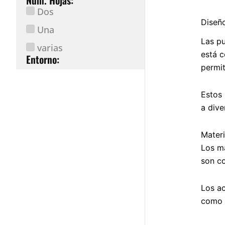
Núm. Hojas:
Dos
Diseño
Una
Las pu
varias
está c
Entorno:
permit
Estos 
a dive
Mater
Los ma
son co
Los ac
como 