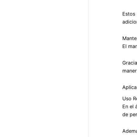
Estos
adicio
Manten
El ma
Gracia
manera
Aplica
Uso Re
En el 
de per
Además