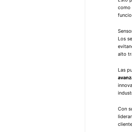
como s
funcio
Senso
Los se
evitan
alto t
Las p
avanza
innova
industr
Con su
lidera
client