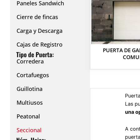
Paneles Sandwich
Cierre de fincas
Carga y Descarga
Cajas de Registro
PUERTA DE GA
Tipo de Puerta:
COMUN
Corredera
Cortafuegos
Guillotina
Puerta
Multiusos
Las p
una op
Peatonal
A cont
Seccional
puerta