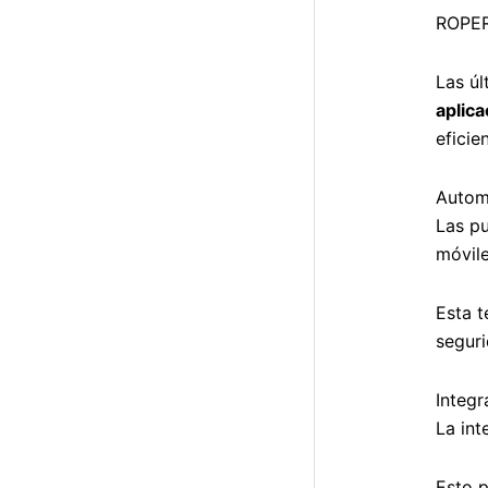
ROPER 
Las úl
aplica
eficie
Autom
Las pu
móvile
Esta t
seguri
Integ
La int
Esto p