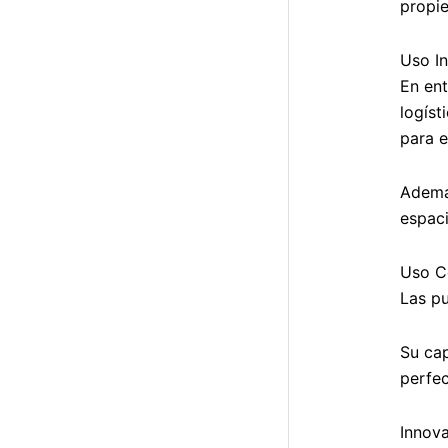
propie
Uso In
En ent
logíst
para e
Ademá
espaci
Uso C
Las pu
Su cap
perfec
Innov