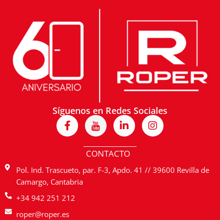
Síguenos en Redes Sociales
F
I
L
I
a
c
i
n
c
o
n
s
e
n
k
t
CONTACTO
b
-
e
a
o
y
d
g
Pol. Ind. Trascueto, par. F-3, Apdo. 41 // 39600 Revilla de
o
o
i
r
Camargo, Cantabria
k
u
n
a
-
t
-
m
+34 942 251 212
f
u
i
roper@roper.es
b
n