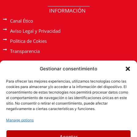
e
INFORMACIÓN
Canal Ético
Avíso Legal y Privacidad
Política de Cokies
Transparencia
Gestionar consentimiento
Para ofrecer las mejores experiencias, utilizamos tecnologías como las
cookies para almacenar y/o acceder a la información del dispositivo. El
consentimiento de estas tecnologías nos permitirá procesar datos como
el comportamiento de navegación o las identificaciones únicas en este
sitio. No consentir o retirar el consentimiento, puede afectar
PYME INNOVADORA
negativamente a ciertas características y funciones.
Válido hasta el 17 de febrero de 2028
Manage options
Aceptar