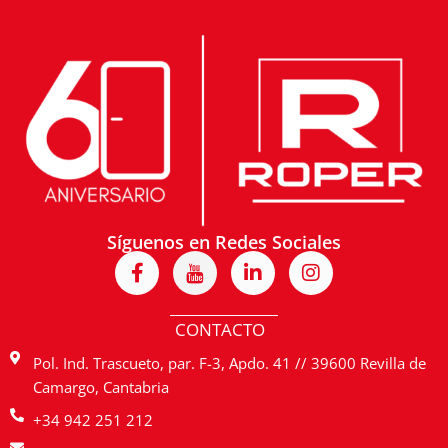
Síguenos en Redes Sociales
F
I
L
I
a
c
i
n
c
o
n
s
e
n
k
t
CONTACTO
b
-
e
a
o
y
d
g
Pol. Ind. Trascueto, par. F-3, Apdo. 41 // 39600 Revilla de
o
o
i
r
Camargo, Cantabria
k
u
n
a
-
t
-
m
+34 942 251 212
f
u
i