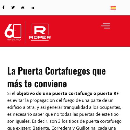
Skip
F
T
I
L
a
w
c
i
to
c
i
o
n
e
t
n
k
content
b
t
-
e
o
e
y
d
o
r
o
i
k
u
n
-
t
-
f
u
i
b
n
e
La Puerta Cortafuegos que
más te conviene
Si el
objetivo de una puerta cortafuego o puerta RF
es evitar la propagación del fuego de una parte de un
edificio a otra, y así generar tranquilidad a los ocupantes,
es necesario saber que no todas las puertas de este tipo
son iguales. Es decir, son 3 los tipos de puerta cortafuego
que existen: Batiente, Corredera y Guillotina; cada una