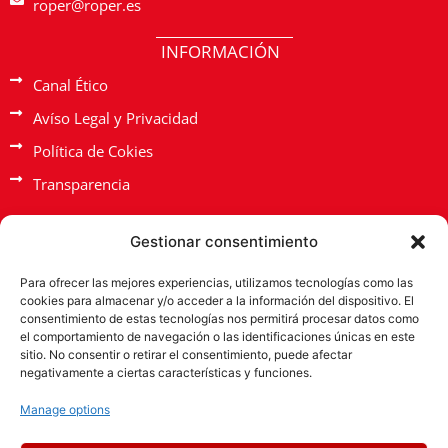
roper@roper.es
b
n
e
INFORMACIÓN
Canal Ético
Avíso Legal y Privacidad
Política de Cokies
Transparencia
Gestionar consentimiento
Para ofrecer las mejores experiencias, utilizamos tecnologías como las
cookies para almacenar y/o acceder a la información del dispositivo. El
consentimiento de estas tecnologías nos permitirá procesar datos como
el comportamiento de navegación o las identificaciones únicas en este
sitio. No consentir o retirar el consentimiento, puede afectar
PYME INNOVADORA
negativamente a ciertas características y funciones.
Válido hasta el 17 de febrero de 2028
Manage options