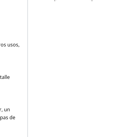
ros usos,
talle
r, un
rpas de