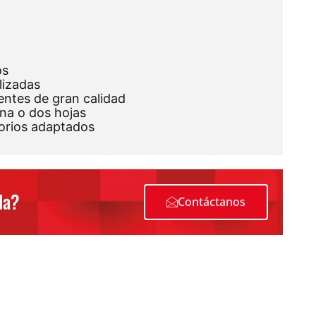
os
lizadas
entes de gran calidad
una o dos hojas
sorios adaptados
da?
Contáctanos